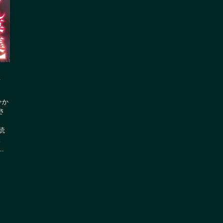
く
今か
さ
読
。
.